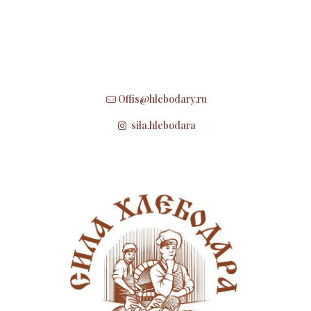
Offis@hlebodary.ru
sila.hlebodara