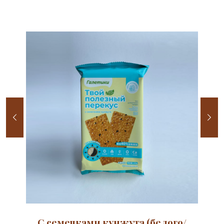
С семечками кунжута (белого/