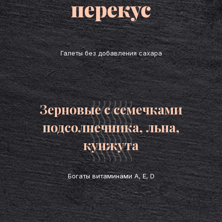
Галеты без добавления сахара
Зерновые с семечками
подсолнечника, льна,
кунжута
Богаты витаминами A, E, D
С семечками тыквы и льна