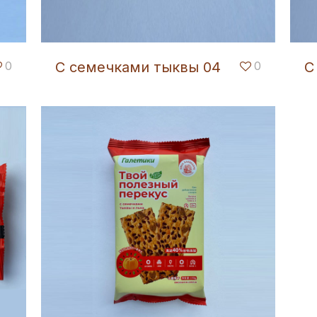
0
С семечками тыквы 04
0
С