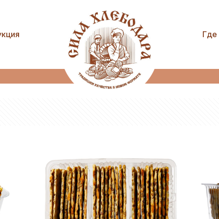
емечками т
укция
Где
Home
С семечками тыквы