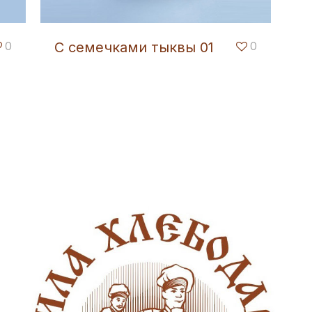
0
С семечками тыквы 01
0