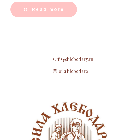
Read more
Offis@hlebodary.ru
sila.hlebodara