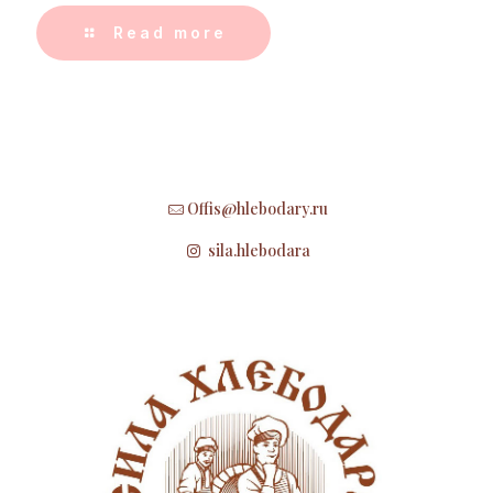
Read more
Offis@hlebodary.ru
sila.hlebodara