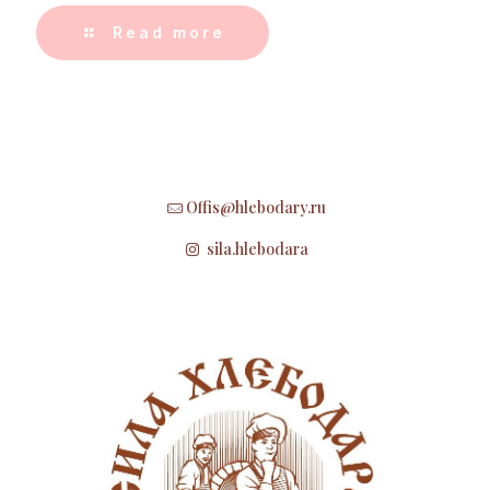
Read more
Offis@hlebodary.ru
sila.hlebodara