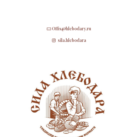
Offis@hlebodary.ru
sila.hlebodara