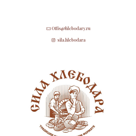
Offis@hlebodary.ru
sila.hlebodara